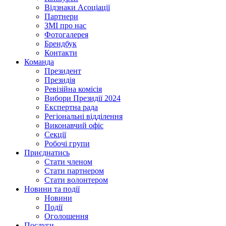
Відзнаки Асоціації
Партнери
ЗМІ про нас
Фотогалерея
Брендбук
Контакти
Команда
Президент
Президія
Ревізійна комісія
Вибори Президії 2024
Експертна рада
Регіональні відділення
Виконавчий офіс
Секції
Робочі групи
Приєднатись
Стати членом
Стати партнером
Стати волонтером
Новини та події
Новини
Події
Оголошення
Послуги