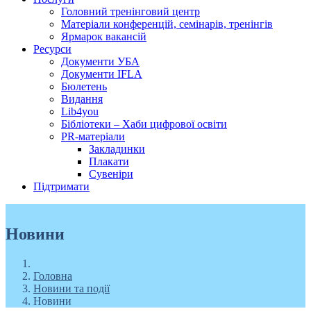
Головний тренінговий центр
Матеріали конференцій, семінарів, тренінгів
Ярмарок вакансій
Ресурси
Документи УБА
Документи IFLA
Бюлетень
Видання
Lib4you
Бібліотеки – Хаби цифрової освіти
PR-матеріали
Закладинки
Плакати
Сувеніри
Підтримати
Новини
Головна
Новини та події
Новини