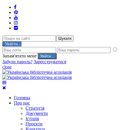
Шукати
Увійти...
Запам'ятати мене
Забули пароль?
Зареєструватися
close
Головна
Про нас
Стратегія
Документи
Історія
Проєкти
Конкурси