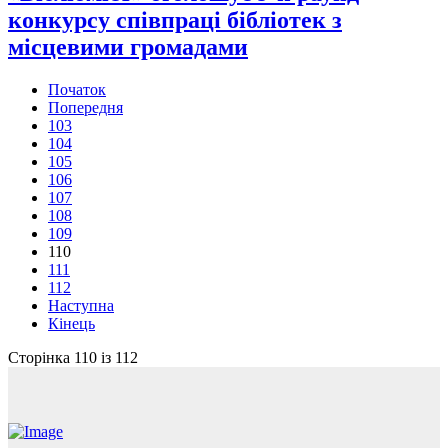
конкурсу співпраці бібліотек з
місцевими громадами
Початок
Попередня
103
104
105
106
107
108
109
110
111
112
Наступна
Кінець
Сторінка 110 із 112