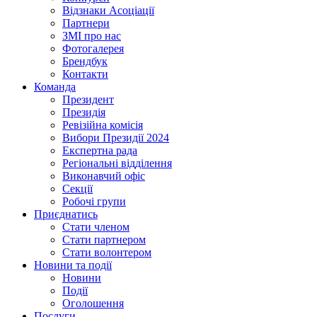
Відзнаки Асоціації
Партнери
ЗМІ про нас
Фотогалерея
Брендбук
Контакти
Команда
Президент
Президія
Ревізійна комісія
Вибори Президії 2024
Експертна рада
Регіональні відділення
Виконавчий офіс
Секції
Робочі групи
Приєднатись
Стати членом
Стати партнером
Стати волонтером
Новини та події
Новини
Події
Оголошення
Послуги