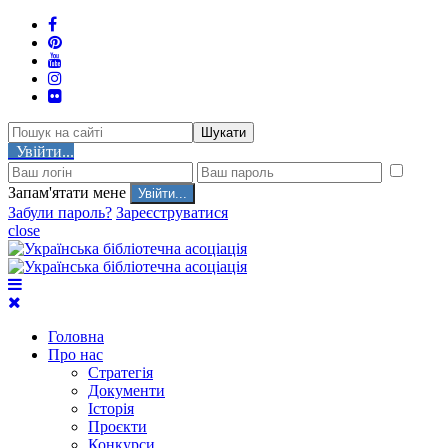
Шукати
Увійти...
Запам'ятати мене
Забули пароль?
Зареєструватися
close
Головна
Про нас
Стратегія
Документи
Історія
Проєкти
Конкурси