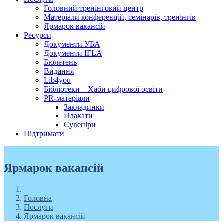
Головний тренінговий центр
Матеріали конференцій, семінарів, тренінгів
Ярмарок вакансій
Ресурси
Документи УБА
Документи IFLA
Бюлетень
Видання
Lib4you
Бібліотеки – Хаби цифрової освіти
PR-матеріали
Закладинки
Плакати
Сувеніри
Підтримати
Ярмарок вакансій
Головна
Послуги
Ярмарок вакансій