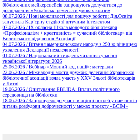
бібліотечних мейкерспейсів запрошують долучитися до
дослідження «Українські ремесла в умовах кризи»
08.07.2026 /
Нові можливості для пошуку роботи: Дія.Освіта
запустила Кар’єрну студію зі штучним інтелектом
07.07.2026 /
IX обласна Школа молодого бібліотекаря
«Професіоналізм + креативність = сучасний бібліотекар» від
Волинського відділення Асоціації
04.07.2026 /
Вітання американському народу з 250-ю річницею
ухвалення Декларації незалежності!
01.07.2026 /
Національний тиждень читання сучасної
української літератури 2026
25.06.2026 /
Вебінар «Мовний код нації»: матеріали
22.06.2026 /
Міжнародні мости дружби: делегація Української
бібліотечної асоціації взяла участь у XXV Зльоті бібліотекарів
у Литві
19.06.2026 /
Опитування EBLIDA: Вплив політичного
середовища на бібліотеки
18.06.2026 /
Запрошуємо до участі в оцінці потреб у навчанні з
питань розбудови доброчесності у межах проєкту «ВСІМ»