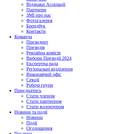
Відзнаки Асоціації
Партнери
ЗМІ про нас
Фотогалерея
Брендбук
Контакти
Команда
Президент
Президія
Ревізійна комісія
Вибори Президії 2024
Експертна рада
Регіональні відділення
Виконавчий офіс
Секції
Робочі групи
Приєднатись
Стати членом
Стати партнером
Стати волонтером
Новини та події
Новини
Події
Оголошення
Послуги