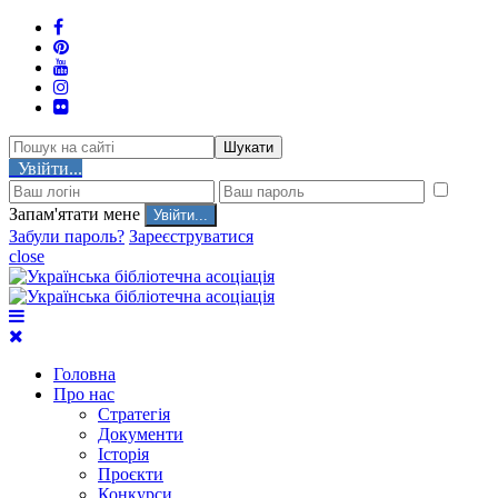
Шукати
Увійти...
Запам'ятати мене
Забули пароль?
Зареєструватися
close
Головна
Про нас
Стратегія
Документи
Історія
Проєкти
Конкурси