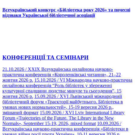
Всеукраїнський конкурс «Бібліотека року 2026» та почесні
відзнаки Української бібліотечної асоціації
КОНФЕРЕНЦІЇ ТА СЕМІНАРИ
21.10.2026
/
ХХІХ Всеукраїнська онлайнова науково-
практична конференція «Короленківські читання», 21–22
жовтня 2026 р.
15.10.2026
/
VI Міжнародна науково-практична
онлайнова конференція “Роль бібліотек у збереженні
культурної спадщини людства: минуле та сьогодення”, 15
жовтня 2026 р.
15.09.2026
/
XVI Львівський міжнародний
бібліотечний форум «Траєкторії майбутнього. Бібліотека в
умовах нових нормальностей», 15-19 вересня 2026 р.,
змішаний формат
15.09.2026
/
XVI Lviv International Library
Forum «Trajectories of the Future. The Library in the New
Normals», September 15-19, 2026, mixed format
10.09.2026
/
Всеукраїнська науково-практична конференція «Бібліотеки в
умовах війни росії проти України», 10-11 вересня 2026 р.