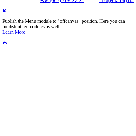
+38 (067) 209-22-21
info@ula.org.ua
Publish the Menu module to "offcanvas" position. Here you can
publish other modules as well.
Learn More.