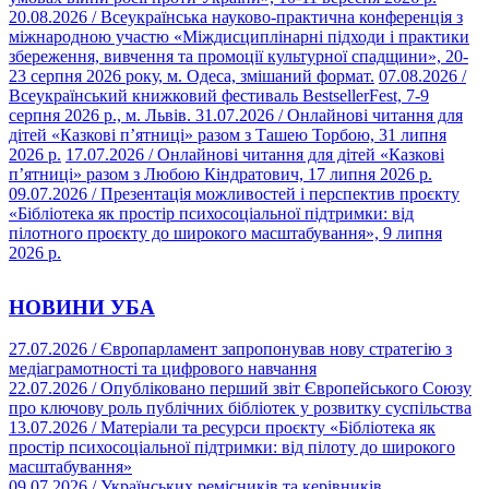
20.08.2026
/
Всеукраїнська науково-практична конференція з
міжнародною участю «Міждисциплінарні підходи і практики
збереження, вивчення та промоції культурної спадщини», 20-
23 серпня 2026 року, м. Одеса, змішаний формат.
07.08.2026
/
Всеукраїнський книжковий фестиваль BestsellerFest, 7-9
серпня 2026 р., м. Львів.
31.07.2026
/
Онлайнові читання для
дітей «Казкові пʼятниці» разом з Ташею Торбою, 31 липня
2026 р.
17.07.2026
/
Онлайнові читання для дітей «Казкові
пʼятниці» разом з Любою Кіндратович, 17 липня 2026 р.
09.07.2026
/
Презентація можливостей і перспектив проєкту
«Бібліотека як простір психосоціальної підтримки: від
пілотного проєкту до широкого масштабування», 9 липня
2026 р.
НОВИНИ УБА
27.07.2026 /
Європарламент запропонував нову стратегію з
медіаграмотності та цифрового навчання
22.07.2026 /
Опубліковано перший звіт Європейського Союзу
про ключову роль публічних бібліотек у розвитку суспільства
13.07.2026 /
Матеріали та ресурси проєкту «Бібліотека як
простір психосоціальної підтримки: від пілоту до широкого
масштабування»
09.07.2026 /
Українських ремісників та керівників