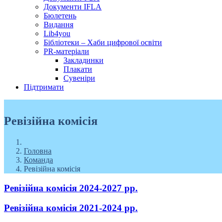
Документи IFLA
Бюлетень
Видання
Lib4you
Бібліотеки – Хаби цифрової освіти
PR-матеріали
Закладинки
Плакати
Сувеніри
Підтримати
Ревізійна комісія
Головна
Команда
Ревізійна комісія
Ревізійна комісія 2024-2027 рр.
Ревізійна комісія 2021-2024 рр.