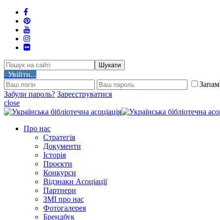
Шукати
Увійти...
Запам
Забули пароль?
Зареєструватися
close
Про нас
Стратегія
Документи
Історія
Проєкти
Конкурси
Відзнаки Асоціації
Партнери
ЗМІ про нас
Фотогалерея
Брендбук