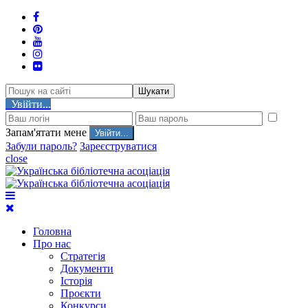
Шукати
Увійти...
Запам'ятати мене
Забули пароль?
Зареєструватися
close
Головна
Про нас
Стратегія
Документи
Історія
Проєкти
Конкурси