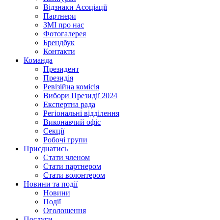
Відзнаки Асоціації
Партнери
ЗМІ про нас
Фотогалерея
Брендбук
Контакти
Команда
Президент
Президія
Ревізійна комісія
Вибори Президії 2024
Експертна рада
Регіональні відділення
Виконавчий офіс
Секції
Робочі групи
Приєднатись
Стати членом
Стати партнером
Стати волонтером
Новини та події
Новини
Події
Оголошення
Послуги