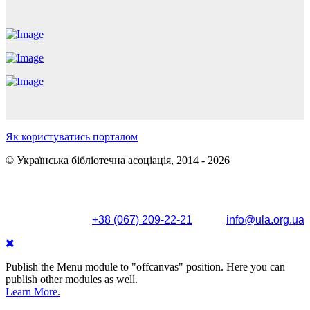
Як користуватись порталом
© Українська бібліотечна асоціація, 2014 - 2026
Поштова адреса: вул. Олександра Кониського, 83/85, м.
Київ, 04053
+38 (067) 209-22-21
info@ula.org.ua
Publish the Menu module to "offcanvas" position. Here you can
publish other modules as well.
Learn More.