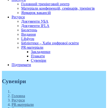
Головний тренінговий центр
Матеріали конференцій, семінарів, тренінгів
Ярмарок вакансій
Ресурси
Документи УБА
Документи IFLA
Бюлетень
Видання
Lib4you
Бібліотеки – Хаби цифрової освіти
PR-матеріали
Закладинки
Плакати
Сувеніри
Підтримати
Сувеніри
Головна
Ресурси
PR-матеріали