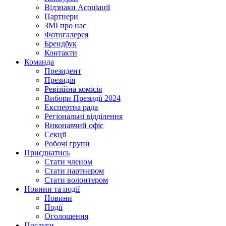
Відзнаки Асоціації
Партнери
ЗМІ про нас
Фотогалерея
Брендбук
Контакти
Команда
Президент
Президія
Ревізійна комісія
Вибори Президії 2024
Експертна рада
Регіональні відділення
Виконавчий офіс
Секції
Робочі групи
Приєднатись
Стати членом
Стати партнером
Стати волонтером
Новини та події
Новини
Події
Оголошення
Послуги