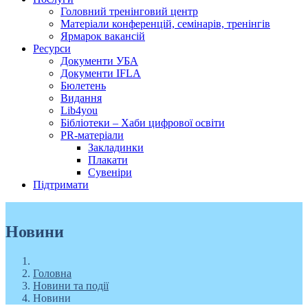
Головний тренінговий центр
Матеріали конференцій, семінарів, тренінгів
Ярмарок вакансій
Ресурси
Документи УБА
Документи IFLA
Бюлетень
Видання
Lib4you
Бібліотеки – Хаби цифрової освіти
PR-матеріали
Закладинки
Плакати
Сувеніри
Підтримати
Новини
Головна
Новини та події
Новини