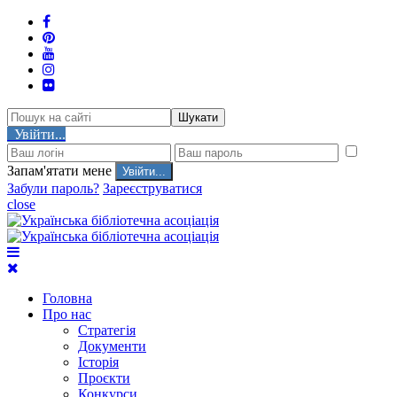
Шукати
Увійти...
Запам'ятати мене
Забули пароль?
Зареєструватися
close
Головна
Про нас
Стратегія
Документи
Історія
Проєкти
Конкурси