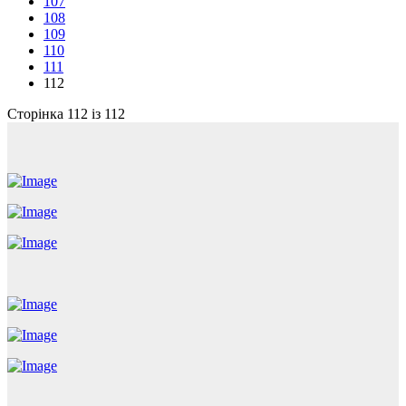
107
108
109
110
111
112
Сторінка 112 із 112