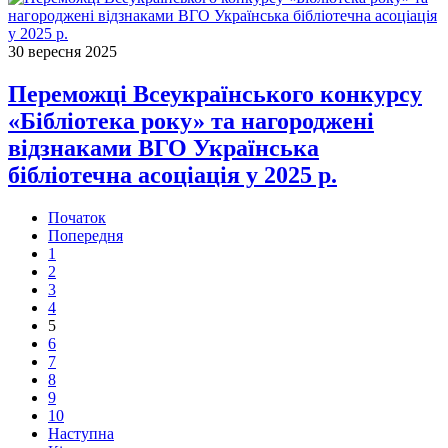
30 вересня 2025
Переможці Всеукраїнського конкурсу
«Бібліотека року» та нагороджені
відзнаками ВГО Українська
бібліотечна асоціація у 2025 р.
Початок
Попередня
1
2
3
4
5
6
7
8
9
10
Наступна