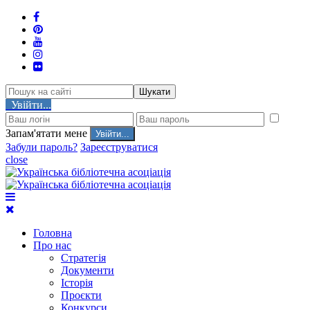
Шукати
Увійти...
Запам'ятати мене
Забули пароль?
Зареєструватися
close
Головна
Про нас
Стратегія
Документи
Історія
Проєкти
Конкурси