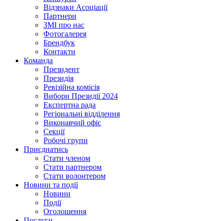
Відзнаки Асоціації
Партнери
ЗМІ про нас
Фотогалерея
Брендбук
Контакти
Команда
Президент
Президія
Ревізійна комісія
Вибори Президії 2024
Експертна рада
Регіональні відділення
Виконавчий офіс
Секції
Робочі групи
Приєднатись
Стати членом
Стати партнером
Стати волонтером
Новини та події
Новини
Події
Оголошення
Послуги