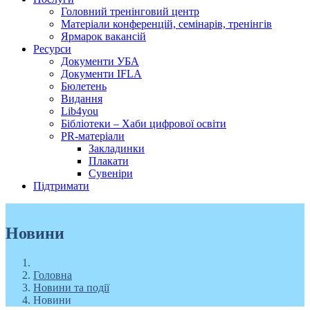
Головний тренінговий центр
Матеріали конференцій, семінарів, тренінгів
Ярмарок вакансій
Ресурси
Документи УБА
Документи IFLA
Бюлетень
Видання
Lib4you
Бібліотеки – Хаби цифрової освіти
PR-матеріали
Закладинки
Плакати
Сувеніри
Підтримати
Новини
Головна
Новини та події
Новини