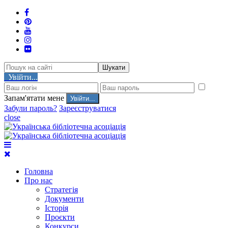
Шукати
Увійти...
Запам'ятати мене
Забули пароль?
Зареєструватися
close
Головна
Про нас
Стратегія
Документи
Історія
Проєкти
Конкурси