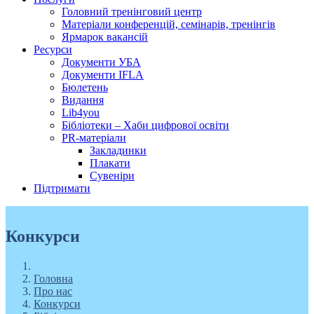
Головний тренінговий центр
Матеріали конференцій, семінарів, тренінгів
Ярмарок вакансій
Ресурси
Документи УБА
Документи IFLA
Бюлетень
Видання
Lib4you
Бібліотеки – Хаби цифрової освіти
PR-матеріали
Закладинки
Плакати
Сувеніри
Підтримати
Конкурси
Головна
Про нас
Конкурси