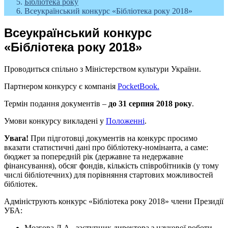
Бібліотека року
Всеукраїнський конкурс «Бібліотека року 2018»
Всеукраїнський конкурс
«Бібліотека року 2018»
Проводиться спільно з Міністерством культури України.
Партнером конкурсу є компанія
PocketBook.
Термін подання документів –
до 31 серпня 2018 року
.
Умови конкурсу викладені у
Положенні
.
Увага!
При підготовці документів на конкурс просимо
вказати статистичні дані про бібліотеку-номінанта, а саме:
бюджет за попередній рік (державне та недержавне
фінансування), обсяг фондів, кількість співробітників (у тому
числі бібліотечних) для порівняння стартових можливостей
бібліотек.
Адмініструють конкурс «Бібліотека року 2018» члени Президії
УБА:
Мозгова Л.А., заступник директора з наукової роботи