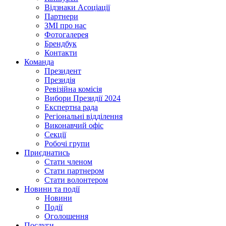
Відзнаки Асоціації
Партнери
ЗМІ про нас
Фотогалерея
Брендбук
Контакти
Команда
Президент
Президія
Ревізійна комісія
Вибори Президії 2024
Експертна рада
Регіональні відділення
Виконавчий офіс
Секції
Робочі групи
Приєднатись
Стати членом
Стати партнером
Стати волонтером
Новини та події
Новини
Події
Оголошення
Послуги