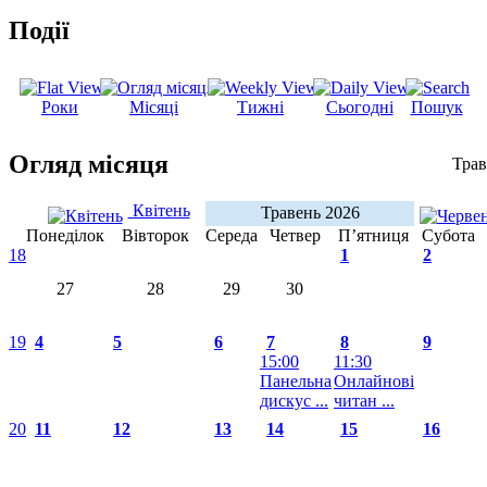
Події
Роки
Місяці
Тижні
Сьогодні
Пошук
Огляд місяця
Трав
Квітень
Травень 2026
Понеділок
Вівторок
Середа
Четвер
П’ятниця
Субота
18
1
2
27
28
29
30
19
4
5
6
7
8
9
15:00
11:30
Панельна
Онлайнові
дискус ...
читан ...
20
11
12
13
14
15
16