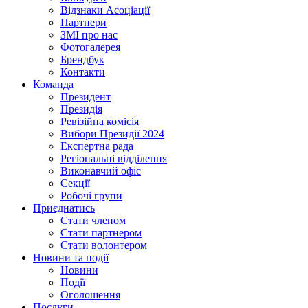
Відзнаки Асоціації
Партнери
ЗМІ про нас
Фотогалерея
Брендбук
Контакти
Команда
Президент
Президія
Ревізійна комісія
Вибори Президії 2024
Експертна рада
Регіональні відділення
Виконавчий офіс
Секції
Робочі групи
Приєднатись
Стати членом
Стати партнером
Стати волонтером
Новини та події
Новини
Події
Оголошення
Послуги