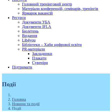
Головний тренінговий центр
Матеріали конференцій, семінарів, тренінгів
Ярмарок вакансій
Ресурси
Документи УБА
Документи IFLA
Бюлетень
Видання
Lib4you
Бібліотеки – Хаби цифрової освіти
PR-матеріали
Закладинки
Плакати
Сувеніри
Підтримати
Події
Головна
Новини та події
Події