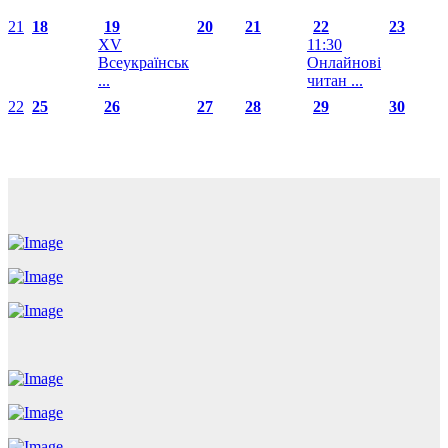
21
18
19
20
21
22
23
XV
11:30
Всеукраїнськ
Онлайнові
...
читан ...
22
25
26
27
28
29
30