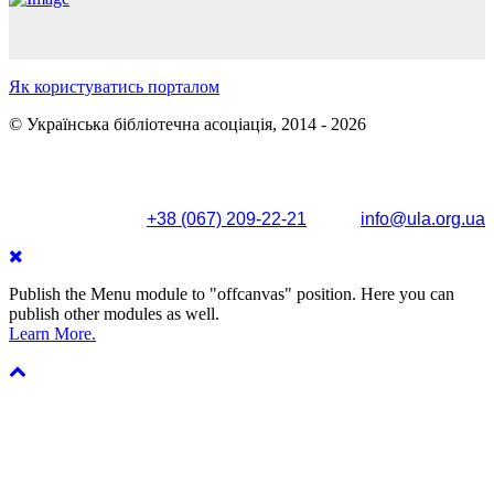
Як користуватись порталом
© Українська бібліотечна асоціація, 2014 - 2026
Поштова адреса: вул. Олександра Кониського, 83/85, м.
Київ, 04053
+38 (067) 209-22-21
info@ula.org.ua
Publish the Menu module to "offcanvas" position. Here you can
publish other modules as well.
Learn More.