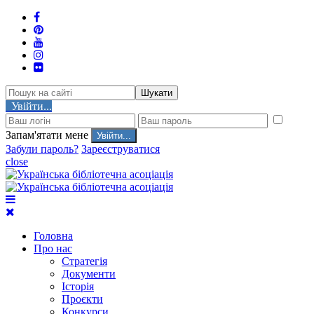
Шукати
Увійти...
Запам'ятати мене
Забули пароль?
Зареєструватися
close
Головна
Про нас
Стратегія
Документи
Історія
Проєкти
Конкурси