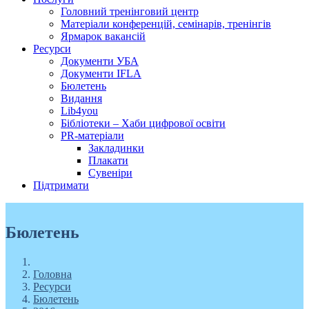
Головний тренінговий центр
Матеріали конференцій, семінарів, тренінгів
Ярмарок вакансій
Ресурси
Документи УБА
Документи IFLA
Бюлетень
Видання
Lib4you
Бібліотеки – Хаби цифрової освіти
PR-матеріали
Закладинки
Плакати
Сувеніри
Підтримати
Бюлетень
Головна
Ресурси
Бюлетень