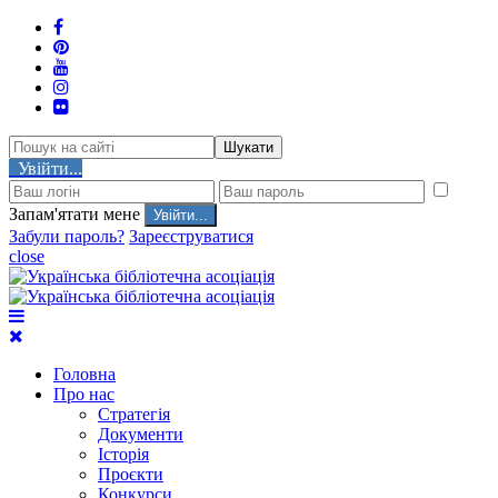
Шукати
Увійти...
Запам'ятати мене
Забули пароль?
Зареєструватися
close
Головна
Про нас
Стратегія
Документи
Історія
Проєкти
Конкурси