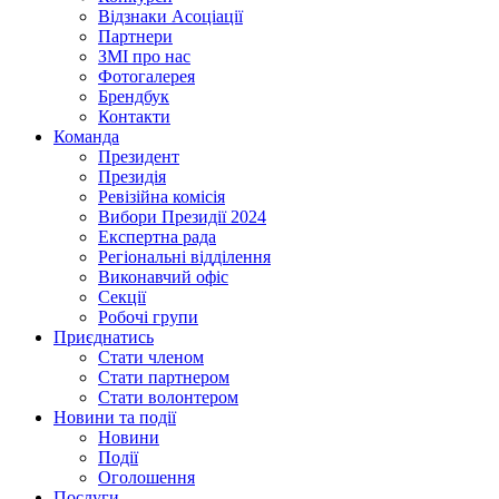
Відзнаки Асоціації
Партнери
ЗМІ про нас
Фотогалерея
Брендбук
Контакти
Команда
Президент
Президія
Ревізійна комісія
Вибори Президії 2024
Експертна рада
Регіональні відділення
Виконавчий офіс
Секції
Робочі групи
Приєднатись
Стати членом
Стати партнером
Стати волонтером
Новини та події
Новини
Події
Оголошення
Послуги