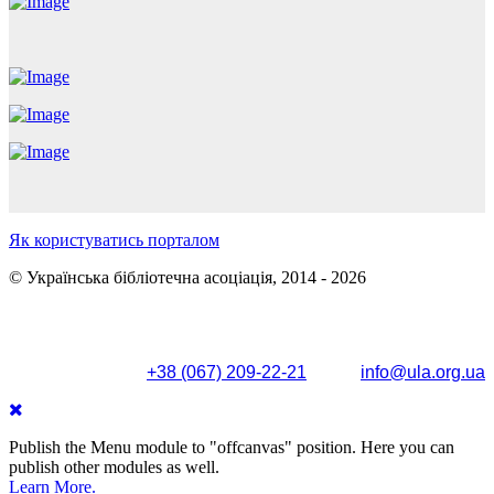
Як користуватись порталом
© Українська бібліотечна асоціація, 2014 - 2026
Поштова адреса: вул. Олександра Кониського, 83/85, м.
Київ, 04053
+38 (067) 209-22-21
info@ula.org.ua
Publish the Menu module to "offcanvas" position. Here you can
publish other modules as well.
Learn More.