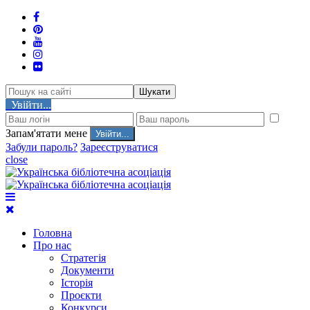
Шукати
Увійти...
Запам'ятати мене
Забули пароль?
Зареєструватися
close
Головна
Про нас
Стратегія
Документи
Історія
Проєкти
Конкурси