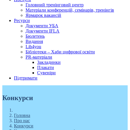
Головний тренінговий центр
Матеріали конференцій, семінарів, тренінгів
Ярмарок вакансій
Ресурси
Документи УБА
Документи IFLA
Бюлетень
Видання
Lib4you
Бібліотеки – Хаби цифрової освіти
PR-матеріали
Закладинки
Плакати
Сувеніри
Підтримати
Конкурси
Головна
Про нас
Конкурси