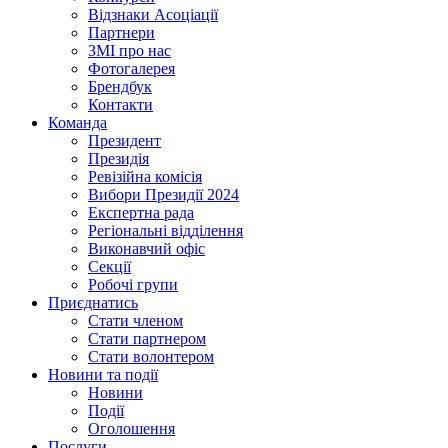
Відзнаки Асоціації
Партнери
ЗМІ про нас
Фотогалерея
Брендбук
Контакти
Команда
Президент
Президія
Ревізійна комісія
Вибори Президії 2024
Експертна рада
Регіональні відділення
Виконавчий офіс
Секції
Робочі групи
Приєднатись
Стати членом
Стати партнером
Стати волонтером
Новини та події
Новини
Події
Оголошення
Послуги