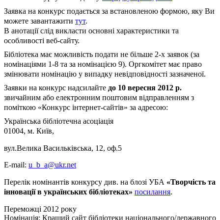
Заявка на конкурс подається за встановленою формою, яку Ви
можете завантажити
тут
.
В анотації слід викласти основні характеристики та
особливості веб-сайту.
Бібліотека має можливість подати не більше 2-х заявок (за
номінаціями 1-8 та за номінацією 9). Оргкомітет має право
змінювати номінацію у випадку невідповідності зазначеної.
Заявки на конкурс надсилайте
до 10 вересня 2012 р.
звичайним або електронним поштовим відправленням з
поміткою «Конкурс інтернет-сайтів» за адресою:
Українська бібліотечна асоціація
01004, м. Київ,
вул.Велика Васильківська, 12, оф.5
E-mail:
u_b_a@ukr.net
Перелік номінантів конкурсу див. на блозі УБА
«Творчість та
інновації в українських бібліотеках»
посилання
.
Переможці 2012 року
Номінація: Кращий сайт бібліотеки національного/державного