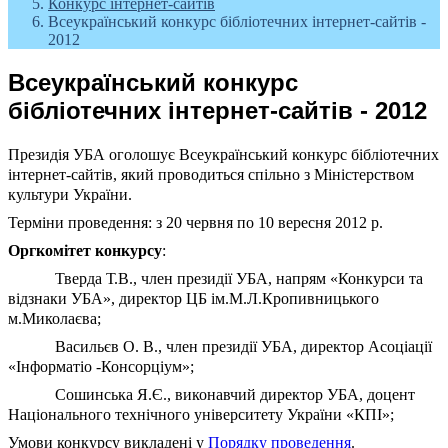
Конкурс інтернет-сайтів
Всеукраїнський конкурс бібліотечних інтернет-сайтів -
2012
Всеукраїнський конкурс
бібліотечних інтернет-сайтів - 2012
Президія УБА оголошує Всеукраїнський конкурс бібліотечних
інтернет-сайтів, який проводиться спільно з Міністерством
культури України.
Терміни проведення: з 20 червня по 10 вересня 2012 р.
Оргкомітет конкурсу
:
Тверда Т.В., член президії УБА, напрям «Конкурси та
відзнаки УБА», директор ЦБ ім.М.Л.Кропивницького
м.Миколаєва;
Васильєв О. В., член президії УБА, директор Асоціації
«Інформатіо -Консорціум»;
Сошинська Я.Є., виконавчий директор УБА, доцент
Національного технічного університету України «КПІ»;
Умови конкурсу викладені у
Порядку проведення
.