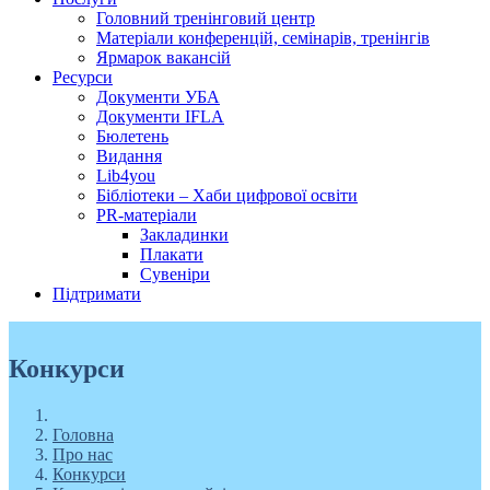
Головний тренінговий центр
Матеріали конференцій, семінарів, тренінгів
Ярмарок вакансій
Ресурси
Документи УБА
Документи IFLA
Бюлетень
Видання
Lib4you
Бібліотеки – Хаби цифрової освіти
PR-матеріали
Закладинки
Плакати
Сувеніри
Підтримати
Конкурси
Головна
Про нас
Конкурси