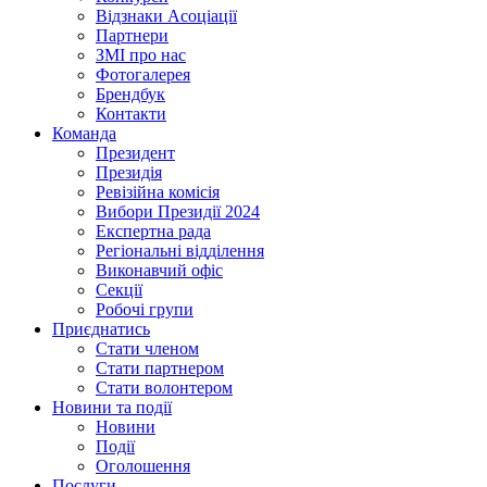
Відзнаки Асоціації
Партнери
ЗМІ про нас
Фотогалерея
Брендбук
Контакти
Команда
Президент
Президія
Ревізійна комісія
Вибори Президії 2024
Експертна рада
Регіональні відділення
Виконавчий офіс
Секції
Робочі групи
Приєднатись
Стати членом
Стати партнером
Стати волонтером
Новини та події
Новини
Події
Оголошення
Послуги