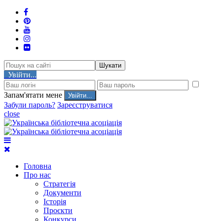
Шукати
Увійти...
Запам'ятати мене
Забули пароль?
Зареєструватися
close
Головна
Про нас
Стратегія
Документи
Історія
Проєкти
Конкурси