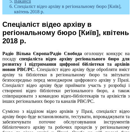
Вакансії
Спеціаліст відео архіву в регіональному бюро [Київ],
квітень 2018 р.
Спеціаліст відео архіву в
регіональному бюро [Київ], квітень
2018 р.
Радіо Вільна Європа/Радіо Свобода
оголошує конкурс на
посаду
спеціаліста відео архіву регіонального бюро для
розвитку і підтримання цифрової бібліотеки та архівів
новин РВЄ/РС
. Спеціаліст відео архіву буде обробляти вміст
архіву та бібліотеки в регіональному бюро та звітувати
безпосередньо перед менеджером цифрового архіву у Празі.
Спеціаліст відео архіву буде приймати участь у розробці і
створенні відео бібліотеки регіонального бюро, а також
співпрацювати з командою відео-бібліотекарів та архівістів з
інших регіональних бюро та каналів РВЄ/РС.
Сумісно з відділом відео архівів у Празі, спеціаліст відео
архіву бюро буде встановлювати, тестувати, впроваджувати та
забезпечувати поточне обслуговування інструментів
бібліотечного архіву та робочих процесів у регіональному