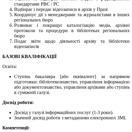
стандартами РВЄ / РС
Відбирає і передає відеозаписи в архів у Празі
Координує дії з менеджерами та журналістами в інших
регіональних бюро
Розвиває і покращує каталогізацію медіа, архівні
протоколи та процедури в бібліотеках регіональних
бюро
Подає звіти щодо діяльності архіву та бібліотеки
відеозаписів
БАЗОВІ КВАЛІФІКАЦІЇ
Освіта:
Ступінь бакалавра [або еквівалент] за напрямом
підготовки: бібліотекознавство, управління інформацією
або документознавство, управління архівами або ступінь
в суміжній галузі.
Досвід роботи:
Досвід у галузі інформаційних послуг (1-3 роки).
Значний досвід роботи з метаданими електронних ЗМІ.
Компетенції: