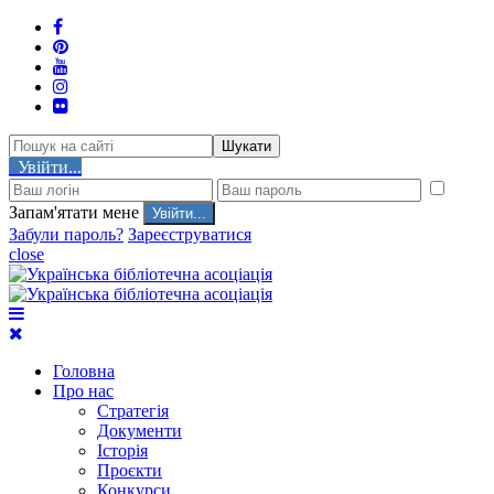
Шукати
Увійти...
Запам'ятати мене
Забули пароль?
Зареєструватися
close
Головна
Про нас
Стратегія
Документи
Історія
Проєкти
Конкурси