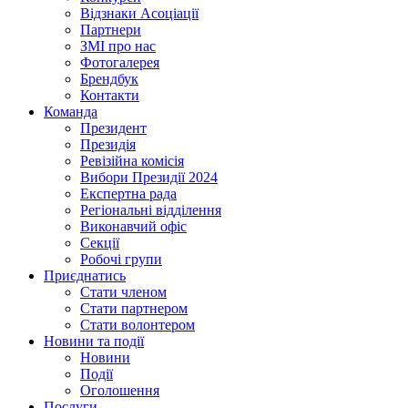
Відзнаки Асоціації
Партнери
ЗМІ про нас
Фотогалерея
Брендбук
Контакти
Команда
Президент
Президія
Ревізійна комісія
Вибори Президії 2024
Експертна рада
Регіональні відділення
Виконавчий офіс
Секції
Робочі групи
Приєднатись
Стати членом
Стати партнером
Стати волонтером
Новини та події
Новини
Події
Оголошення
Послуги