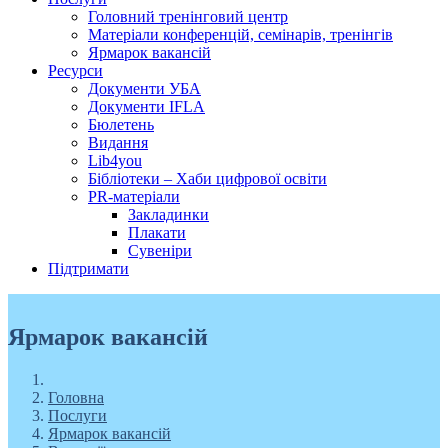
Головний тренінговий центр
Матеріали конференцій, семінарів, тренінгів
Ярмарок вакансій
Ресурси
Документи УБА
Документи IFLA
Бюлетень
Видання
Lib4you
Бібліотеки – Хаби цифрової освіти
PR-матеріали
Закладинки
Плакати
Сувеніри
Підтримати
Ярмарок вакансій
Головна
Послуги
Ярмарок вакансій