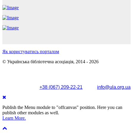
Як користуватись порталом
© Українська бібліотечна асоціація, 2014 - 2026
Поштова адреса: вул. Олександра Кониського, 83/85, м.
Київ, 04053
+38 (067) 209-22-21
info@ula.org.ua
Publish the Menu module to "offcanvas" position. Here you can
publish other modules as well.
Learn More.