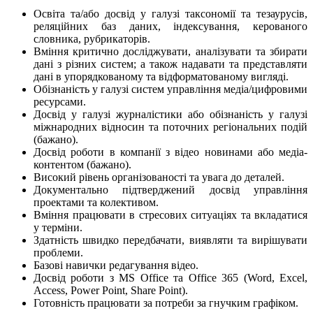
Освіта та/або досвід у галузі таксономії та тезаурусів,
реляційних баз даних, індексування, керованого
словника, рубрикаторів.
Вміння критично досліджувати, аналізувати та збирати
дані з різних систем; а також надавати та представляти
дані в упорядкованому та відформатованому вигляді.
Обізнаність у галузі систем управління медіа/цифровими
ресурсами.
Досвід у галузі журналістики або обізнаність у галузі
міжнародних відносин та поточних регіональних подій
(бажано).
Досвід роботи в компанії з відео новинами або медіа-
контентом (бажано).
Високий рівень організованості та увага до деталей.
Документально підтверджений досвід управління
проектами та колективом.
Вміння працювати в стресових ситуаціях та вкладатися
у терміни.
Здатність швидко передбачати, виявляти та вирішувати
проблеми.
Базові навички редагування відео.
Досвід роботи з MS Office та Office 365 (Word, Excel,
Access, Power Point, Share Point).
Готовність працювати за потреби за гнучким графіком.