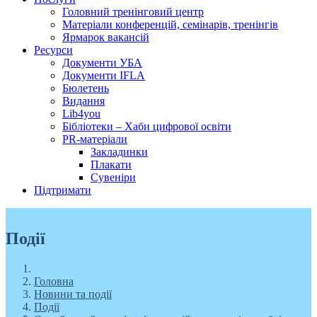
Головний тренінговий центр
Матеріали конференцій, семінарів, тренінгів
Ярмарок вакансій
Ресурси
Документи УБА
Документи IFLA
Бюлетень
Видання
Lib4you
Бібліотеки – Хаби цифрової освіти
PR-матеріали
Закладинки
Плакати
Сувеніри
Підтримати
Події
Головна
Новини та події
Події