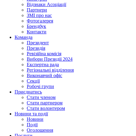
Відзнаки Асоціації
Партнери
ЗМІ про нас
Фотогалерея
Брендбук
Контакти
Команда
Президент
Президія
Ревізійна комісія
Вибори Президії 2024
Експертна рада
Регіональні відділення
Виконавчий офіс
Секції
Робочі групи
Приєднатись
Стати членом
Стати партнером
Стати волонтером
Новини та події
Новини
Події
Оголошення
Послуги