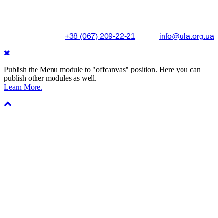
Поштова адреса: вул. Олександра Кониського, 83/85, м.
Київ, 04053
+38 (067) 209-22-21
info@ula.org.ua
Publish the Menu module to "offcanvas" position. Here you can
publish other modules as well.
Learn More.