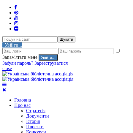
Шукати
Увійти...
Запам'ятати мене
Забули пароль?
Зареєструватися
close
Головна
Про нас
Стратегія
Документи
Історія
Проєкти
Конкурси