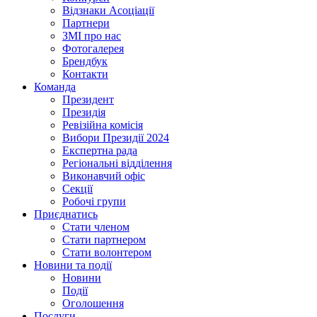
Відзнаки Асоціації
Партнери
ЗМІ про нас
Фотогалерея
Брендбук
Контакти
Команда
Президент
Президія
Ревізійна комісія
Вибори Президії 2024
Експертна рада
Регіональні відділення
Виконавчий офіс
Секції
Робочі групи
Приєднатись
Стати членом
Стати партнером
Стати волонтером
Новини та події
Новини
Події
Оголошення
Послуги