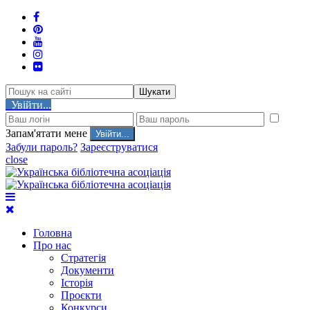
Шукати
Увійти...
Запам'ятати мене
Забули пароль?
Зареєструватися
close
Головна
Про нас
Стратегія
Документи
Історія
Проєкти
Конкурси