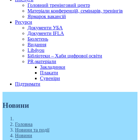
Головний тренінговий центр
Матеріали конференцій, семінарів, тренінгів
Ярмарок вакансій
Ресурси
Документи УБА
Документи IFLA
Бюлетень
Видання
Lib4you
Бібліотеки – Хаби цифрової освіти
PR-матеріали
Закладинки
Плакати
Сувеніри
Підтримати
Новини
Головна
Новини та події
Новини