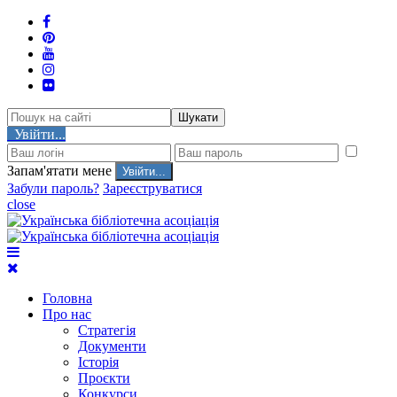
Шукати
Увійти...
Запам'ятати мене
Забули пароль?
Зареєструватися
close
Головна
Про нас
Стратегія
Документи
Історія
Проєкти
Конкурси