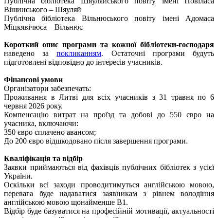
Публічна бібліотека Шяуляйського повіту імені Повіласа
Вішинського – Шяуляй
Публічна бібліотека Вільнюського повіту імені Адомаса
Міцкявічюса – Вільнюс
Короткий опис програми та кожної бібліотеки-господаря
наведено за
покликанням
. Остаточні програми будуть
підготовлені відповідно до інтересів учасників.
Фінансові умови
Організатори забезпечать:
Проживання в Литві для всіх учасників з 31 травня по 6
червня 2026 року.
Компенсацію витрат на проїзд та добові до 550 євро на
учасника, включаючи:
350 євро сплачено авансом;
До 200 євро відшкодовано після завершення програми.
Кваліфікація та відбір
Заявки приймаються від фахівців публічних бібліотек з усієї
України.
Оскільки всі заходи проводитимуться англійською мовою,
перевага буде надаватися заявникам з рівнем володіння
англійською мовою щонайменше B1.
Відбір буде базуватися на професійній мотивації, актуальності