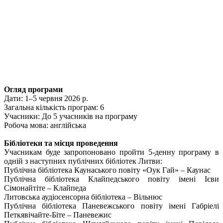
Огляд програми
Дати: 1–5 червня 2026 р.
Загальна кількість програм: 6
Учасники: До 5 учасників на програму
Робоча мова: англійська
Бібліотеки та місця проведення
Учасникам буде запропоновано пройти 5-денну програму в
одній з наступних публічних бібліотек Литви:
Публічна бібліотека Каунаського повіту «Оук Гай» – Каунас
Публічна бібліотека Клайпедського повіту імені Ієви
Сімонайтіте – Клайпеда
Литовська аудіосенсорна бібліотека – Вільнюс
Публічна бібліотека Паневежського повіту імені Габріелі
Петкявічайте-Біте – Паневежис