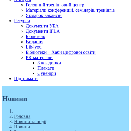
Головний тренінговий центр
Матеріали конференцій, семінарів, тренінгів
Ярмарок вакансій
Ресурси
Документи УБА
Документи IFLA
Бюлетень
Видання
Lib4you
Бібліотеки – Хаби цифрової освіти
PR-матеріали
Закладинки
Плакати
Сувеніри
Підтримати
Новини
Головна
Новини та події
Новини