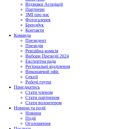
Відзнаки Асоціації
Партнери
ЗМІ про нас
Фотогалерея
Брендбук
Контакти
Команда
Президент
Президія
Ревізійна комісія
Вибори Президії 2024
Експертна рада
Регіональні відділення
Виконавчий офіс
Секції
Робочі групи
Приєднатись
Стати членом
Стати партнером
Стати волонтером
Новини та події
Новини
Події
Оголошення
Послуги