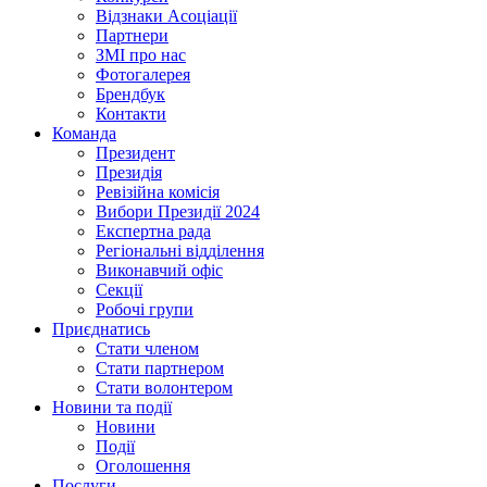
Відзнаки Асоціації
Партнери
ЗМІ про нас
Фотогалерея
Брендбук
Контакти
Команда
Президент
Президія
Ревізійна комісія
Вибори Президії 2024
Експертна рада
Регіональні відділення
Виконавчий офіс
Секції
Робочі групи
Приєднатись
Стати членом
Стати партнером
Стати волонтером
Новини та події
Новини
Події
Оголошення
Послуги