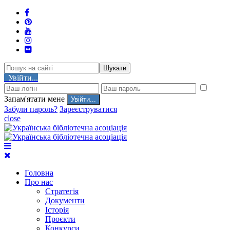
Шукати
Увійти...
Запам'ятати мене
Забули пароль?
Зареєструватися
close
Головна
Про нас
Стратегія
Документи
Історія
Проєкти
Конкурси