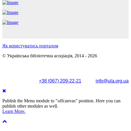
Як користуватись порталом
© Українська бібліотечна асоціація, 2014 - 2026
Поштова адреса: вул. Олександра Кониського, 83/85, м.
Київ, 04053
+38 (067) 209-22-21
info@ula.org.ua
Publish the Menu module to "offcanvas" position. Here you can
publish other modules as well.
Learn More.