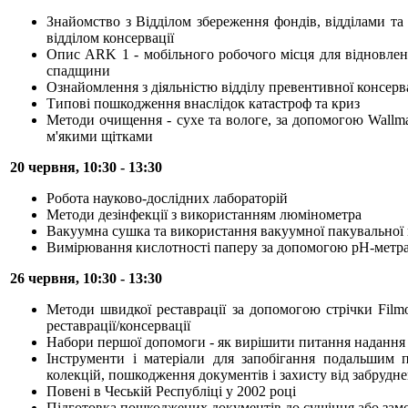
Знайомство з Відділом збереження фондів, відділами та
відділом консервації
Опис ARK 1 - мобільного робочого місця для відновлен
спадщини
Ознайомлення з діяльністю відділу превентивної консерв
Типові пошкодження внаслідок катастроф та криз
Методи очищення - сухе та вологе, за допомогою Wallmas
м'якими щітками
20 червня, 10:30 - 13:30
Робота науково-дослідних лабораторій
Методи дезінфекції з використанням люмінометра
Вакуумна сушка та використання вакуумної пакувально
Вимірювання кислотності паперу за допомогою рН-метр
26 червня, 10:30 - 13:30
Методи швидкої реставрації за допомогою стрічки Filmo
реставрації/консервації
Набори першої допомоги - як вирішити питання надання
Інструменти і матеріали для запобігання подальшим 
колекцій, пошкодження документів і захисту від забрудне
Повені в Чеській Республіці у 2002 році
Підготовка пошкоджених документів до сушіння або за