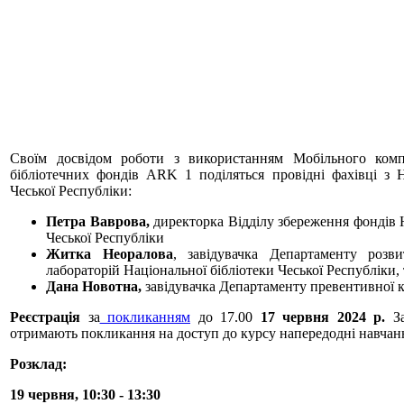
Своїм досвідом роботи з використанням Мобільного комп
бібліотечних фондів ARK 1 поділяться провідні фахівці з Н
Чеської Республіки:
Петра Ваврова,
директорка Відділу збереження фондів Н
Чеської Республіки
Житка Неоралова
, завідувачка Департаменту розв
лабораторій Національної бібліотеки Чеської Республіки, 
Дана Новотна,
завідувачка Департаменту превентивної 
Реєстрація
за
покликанням
до 17.00
17 червня 2024 р.
З
отримають покликання на доступ до курсу напередодні навчан
Розклад:
19 червня, 10:30 - 13:30