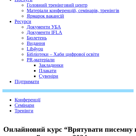
Головний тренінговий центр
Матеріали конференцій, семінарів, тренінгів
Ярмарок вакансій
Ресурси
Документи УБА
Документи IFLA
Бюлетень
Видання
Lib4you
Бібліотеки – Хаби цифрової освіти
PR-матеріали
Закладинки
Плакати
Сувеніри
Підтримати
Конференції
Семінари
Тренінги
Онлайновий курс “Врятувати писемну 