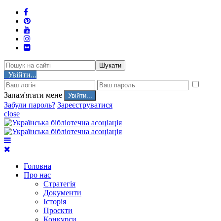
Шукати
Увійти...
Запам'ятати мене
Забули пароль?
Зареєструватися
close
Головна
Про нас
Стратегія
Документи
Історія
Проєкти
Конкурси