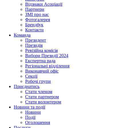
Відзнаки Асоціації
Партнери
ЗМІ про нас
Фотогалерея
Брендбук
Контакти
Команда
Президент
Президія
Ревізійна комісія
Вибори Президії 2024
Експертна рада
Регіональні відділення
Виконавчий офіс
Секції
Робочі групи
Приєднатись
Стати членом
Стати партнером
Стати волонтером
Новини та події
Новини
Події
Оголошення
Послуги