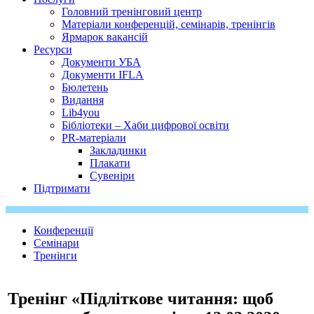
Головний тренінговий центр
Матеріали конференцій, семінарів, тренінгів
Ярмарок вакансій
Ресурси
Документи УБА
Документи IFLA
Бюлетень
Видання
Lib4you
Бібліотеки – Хаби цифрової освіти
PR-матеріали
Закладинки
Плакати
Сувеніри
Підтримати
Конференції
Семінари
Тренінги
Тренінг «Підліткове читання: щоб