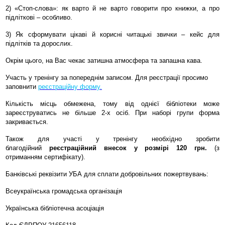
2) «Стоп-слова»: як варто й не варто говорити про книжки, а про
підліткові – особливо.
3) Як сформувати цікаві й корисні читацькі звички – кейс для
підлітків та дорослих.
Окрім цього, на Вас чекає затишна атмосфера та запашна кава.
Участь у тренінгу за попереднім записом. Для реєстрації просимо
заповнити
реєстраційну форму.
Кількість місць обмежена, тому від однієї бібліотеки може
зареєструватись не більше 2-х осіб. При наборі групи форма
закривається.
Також для участі у тренінгу необхідно зробити
благодійний
реєстраційний внесок у розмірі 120 грн.
(з
отриманням сертифікату).
Банкiвськi реквiзити УБА для сплати добровільних пожертвувань:
Всеукраїнська громадська організація
Українська бібліотечна асоціація