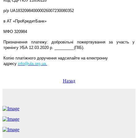
Код ЄДРПОУ 21656118
р/р UA183209840000026007230080352
в АТ «ПроКредитБанк»
МФО 320984
Призначення платежу: добровільні пожертвування за участь у
тренінгу УБА 12.03.2020 р. _________(ПІБ).
Копію платіжного доручення надсилайте на електронну
адресу
info@ula.org.ua.
Назад