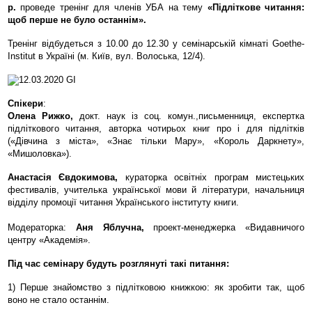
р.
проведе тренінг для членів УБА на тему
«Підліткове читання:
щоб перше не було останнім».
Тренінг відбудеться з 10.00 до 12.30 у семінарській кімнаті Goethe-
Institut в Україні (м. Київ, вул. Волоська, 12/4).
Спікери
:
Олена Рижко,
докт. наук із соц. комун.,письменниця, експертка
підліткового читання, авторка чотирьох книг про і для підлітків
(«Дівчина з міста», «Знає тільки Мару», «Король Даркнету»,
«Мишоловка»).
Анастасія Євдокимова,
кураторка освітніх програм мистецьких
фестивалів, учителька української мови й літератури, начальниця
відділу промоції читання Українського інституту книги.
Модераторка:
Аня Яблучна,
проект-менеджерка «Видавничого
центру «Академія».
Під час семінару будуть розглянуті такі питання:
1) Перше знайомство з підлітковою книжкою: як зробити так, щоб
воно не стало останнім.