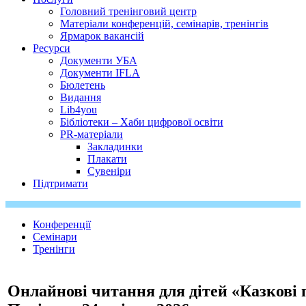
Головний тренінговий центр
Матеріали конференцій, семінарів, тренінгів
Ярмарок вакансій
Ресурси
Документи УБА
Документи IFLA
Бюлетень
Видання
Lib4you
Бібліотеки – Хаби цифрової освіти
PR-матеріали
Закладинки
Плакати
Сувеніри
Підтримати
Конференції
Семінари
Тренінги
Онлайнові читання для дітей «Казкові 