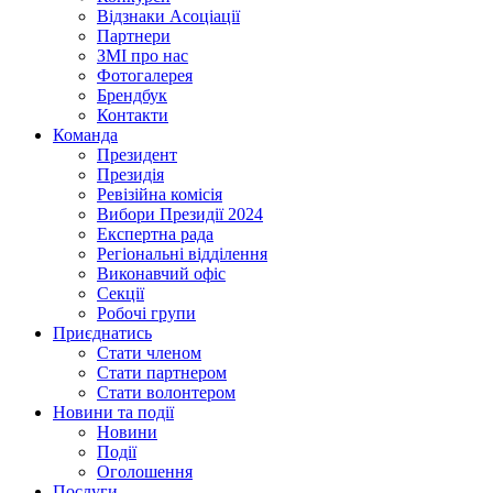
Відзнаки Асоціації
Партнери
ЗМІ про нас
Фотогалерея
Брендбук
Контакти
Команда
Президент
Президія
Ревізійна комісія
Вибори Президії 2024
Експертна рада
Регіональні відділення
Виконавчий офіс
Секції
Робочі групи
Приєднатись
Стати членом
Стати партнером
Стати волонтером
Новини та події
Новини
Події
Оголошення
Послуги