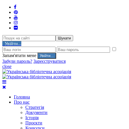
Шукати
Увійти...
Запам'ятати мене
Забули пароль?
Зареєструватися
close
Головна
Про нас
Стратегія
Документи
Історія
Проєкти
Конкурси