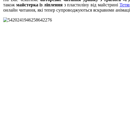
також
майстерка із ліплення
з пластиліну від майстрині
Тетя
онлайн читання, які тепер супроводжуються яскравими анімац