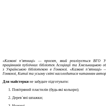
«Казкові пʼятниці» — проєкт, який реалізується ВГО Укр
працівників публічних бібліотек Асоціації та Хмельницькою о
з Українською бібліотекою в Гонконзі. «Казкові пʼятниці»
Гонконзі, Китаї та усьому світі насолодитися читанням авторс
Для майстерки
не забудьте підготувати:
Повітряний пластилін (будь-які кольори);
Дерев`яні шпажки;
Ножиці.