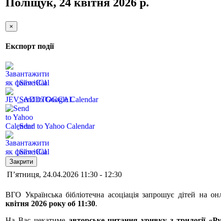
Поліщук, 24 квітня 2026 р.
×
Експорт події
Save iCal
Send to Google Calendar
Send to Yahoo Calendar
Save iCal
Закрити
П’ятниця, 24.04.2026 11:30 - 12:30
ВГО Українська бібліотечна асоціація запрошує дітей на он
квітня 2026 року об 11:30
.
На Вас чекатиме
авторське читання уривку з трилогії «Р