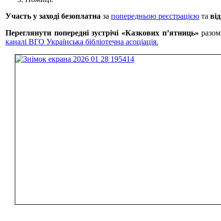
Участь у заході безоплатна
за
попередньою реєстрацією
та
від
Переглянути попередні зустрічі «Казкових пʼятниць»
разом
каналі ВГО Українська бібліотечна асоціація.