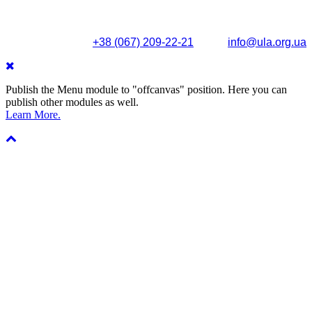
Поштова адреса: вул. Олександра Кониського, 83/85, м.
Київ, 04053
+38 (067) 209-22-21
info@ula.org.ua
Publish the Menu module to "offcanvas" position. Here you can
publish other modules as well.
Learn More.