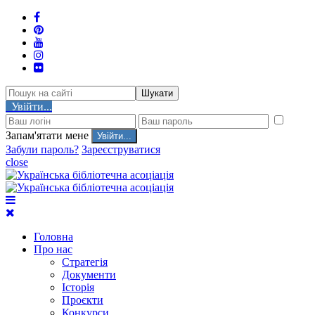
Шукати
Увійти...
Запам'ятати мене
Забули пароль?
Зареєструватися
close
Головна
Про нас
Стратегія
Документи
Історія
Проєкти
Конкурси