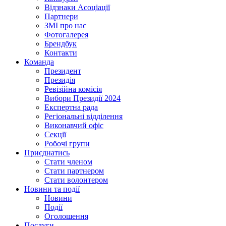
Відзнаки Асоціації
Партнери
ЗМІ про нас
Фотогалерея
Брендбук
Контакти
Команда
Президент
Президія
Ревізійна комісія
Вибори Президії 2024
Експертна рада
Регіональні відділення
Виконавчий офіс
Секції
Робочі групи
Приєднатись
Стати членом
Стати партнером
Стати волонтером
Новини та події
Новини
Події
Оголошення
Послуги