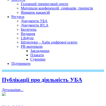
Головний тренінговий центр
Матеріали конференцій, семінарів, тренінгів
Ярмарок вакансій
Ресурси
Документи УБА
Документи IFLA
Бюлетень
Видання
Lib4you
Бібліотеки – Хаби цифрової освіти
PR-матеріали
Закладинки
Плакати
Сувеніри
Підтримати
Публікації про діяльність УБА
Детальніше...