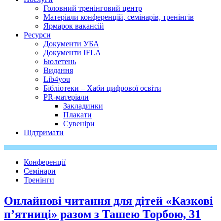
Головний тренінговий центр
Матеріали конференцій, семінарів, тренінгів
Ярмарок вакансій
Ресурси
Документи УБА
Документи IFLA
Бюлетень
Видання
Lib4you
Бібліотеки – Хаби цифрової освіти
PR-матеріали
Закладинки
Плакати
Сувеніри
Підтримати
Конференції
Семінари
Тренінги
Онлайнові читання для дітей «Казкові
пʼятниці» разом з Ташею Торбою, 31