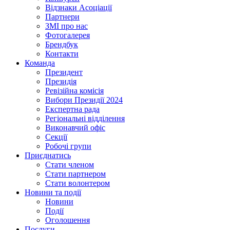
Відзнаки Асоціації
Партнери
ЗМІ про нас
Фотогалерея
Брендбук
Контакти
Команда
Президент
Президія
Ревізійна комісія
Вибори Президії 2024
Експертна рада
Регіональні відділення
Виконавчий офіс
Секції
Робочі групи
Приєднатись
Стати членом
Стати партнером
Стати волонтером
Новини та події
Новини
Події
Оголошення
Послуги