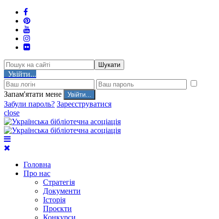
Шукати
Увійти...
Запам'ятати мене
Забули пароль?
Зареєструватися
close
Головна
Про нас
Стратегія
Документи
Історія
Проєкти
Конкурси