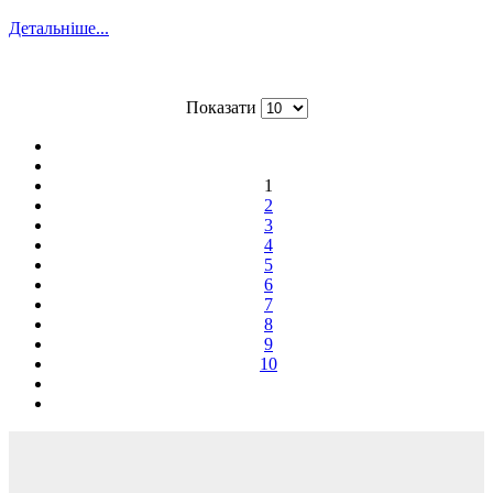
Детальніше...
Pagination
Показати
List
Limit
1
2
3
4
5
6
7
8
9
10