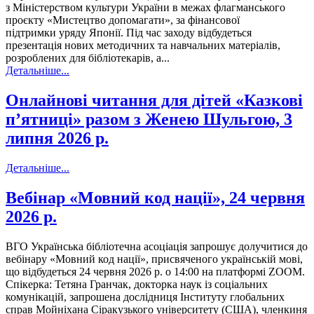
з Міністерством культури України в межах флагманського
проєкту «Мистецтво допомагати», за фінансової
підтримки уряду Японії. Під час заходу відбудеться
презентація нових методичних та навчальних матеріалів,
розроблених для бібліотекарів, а...
Детальніше...
Онлайнові читання для дітей «Казкові
пʼятниці» разом з Женею Шульгою, 3
липня 2026 р.
Детальніше...
Вебінар «Мовний код нації», 24 червня
2026 р.
ВГО Українська бібліотечна асоціація запрошує долучитися до
вебінару «Мовний код нації», присвяченого українській мові,
що відбудеться 24 червня 2026 р. о 14:00 на платформі ZOOM.
Спікерка: Тетяна Гранчак, докторка наук із соціальних
комунікацій, запрошена дослідниця Інституту глобальних
справ Мойніхана Сіракузького університету (США), членкиня